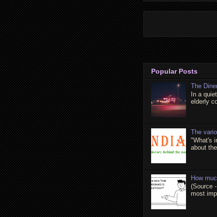
Popular Posts
The Dine
In a quie
elderly c
The vari
"What's 
about the 
How much
(Source -
most impo