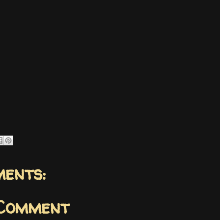
ents:
 Comment