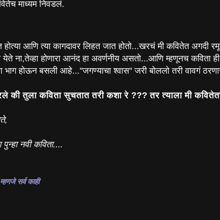
ितेच माध्यम निवडलं.
होत्या आणि त्या कागदावर लिहत जात होतो...खरचं मी कवितेत अगदी रमून
येते ना,तेव्हा होणारा आनंद हा अवर्णनीय असतो...आणि म्हणूनच कविता ही
ा भाग होऊन बसली आहे...''जगण्याचा श्वास'' जरी बोललो तरी वावगं ठरणार
ले की तुला कविता सुचतात तरी कशा रे ??? तर त्याला मी कवितेतच
ते,
पुन्हा नवी कविता....
म्हणजे सर्व काही