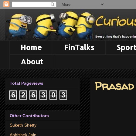
Home
FinTalks
Sport
About
Prasad
Total Pageviews
6
2
6
3
0
3
Other Contributors
Suketh Shetty
Abhishek Jain