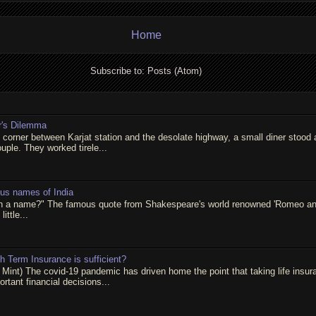
Home
Subscribe to:
Posts (Atom)
r's Dilemma
t corner between Karjat station and the desolate highway, a small diner stood 
ouple. They worked tirele...
ous names of India
in a name?" The famous quote from Shakespeare's world renowned 'Romeo and 
little...
 Term Insurance is sufficient?
 Mint) The covid-19 pandemic has driven home the point that taking life insur
rtant financial decisions...