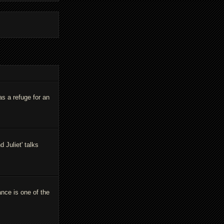
as a refuge for an
Juliet' talks
ance is one of the