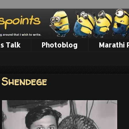
s Talk
Photoblog
Marathi
 Shendege